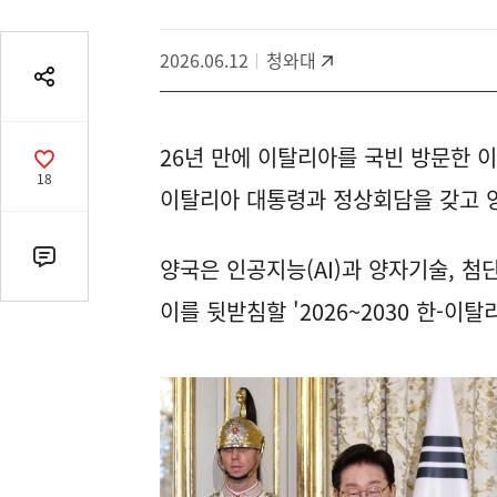
2026.06.12
청와대
공
유
열
26년 만에 이탈리아를 국빈 방문한 
기
공
18
감
이탈리아 대통령과 정상회담을 갖고 양
수
양국은 인공지능(AI)과 양자기술, 첨
댓
글
이를 뒷받침할 '2026~2030 한-이
수
(클
릭
시
댓
글
로