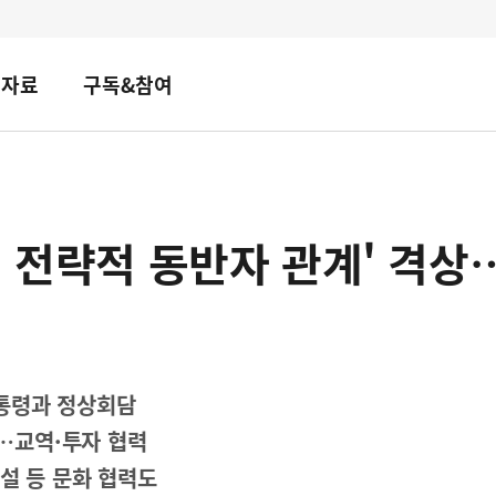
책자료
구독&참여
별 전략적 동반자 관계' 격상
대통령과 정상회담
결…교역·투자 협력
설 등 문화 협력도