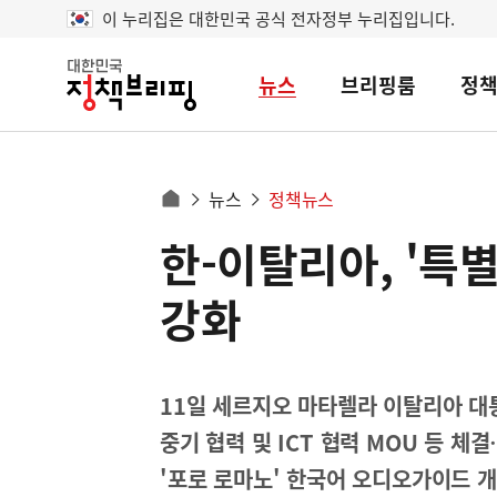
이 누리집은 대한민국 공식 전자정부 누리집입니다.
뉴스
브리핑룸
정
대
한
민
국
정
사
뉴스
정책뉴스
책
홈
브
이
으
한-이탈리아, '특
콘
리
트
로
핑
텐
이
강화
츠
동
영
경
역
로
11일 세르지오 마타렐라 이탈리아 
중기 협력 및 ICT 협력 MOU 등 체
'포로 로마노' 한국어 오디오가이드 개