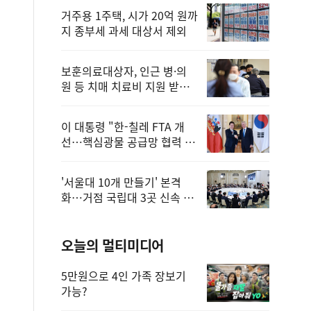
거주용 1주택, 시가 20억 원까
지 종부세 과세 대상서 제외
보훈의료대상자, 인근 병·의
원 등 치매 치료비 지원 받을
수 있어
이 대통령 "한-칠레 FTA 개
선…핵심광물 공급망 협력 더
욱 강화"
'서울대 10개 만들기' 본격
화…거점 국립대 3곳 신속 선
정
오늘의 멀티미디어
5만원으로 4인 가족 장보기
가능?