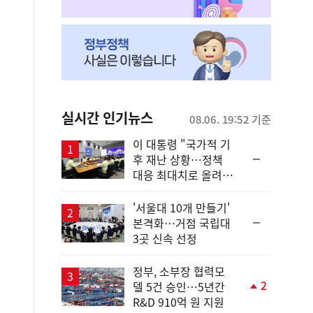
실시간 인기뉴스
08.06. 19:52 기준
이 대통령 "국가적 기
순
후 재난 상황…정책
위
대응 최대치로 올려
동
야"
일
'서울대 10개 만들기'
순
본격화…거점 국립대
위
3곳 신속 선정
동
일
정부, 소부장 협력모
2
델 5건 승인…5년간
단
R&D 910억 원 지원
계