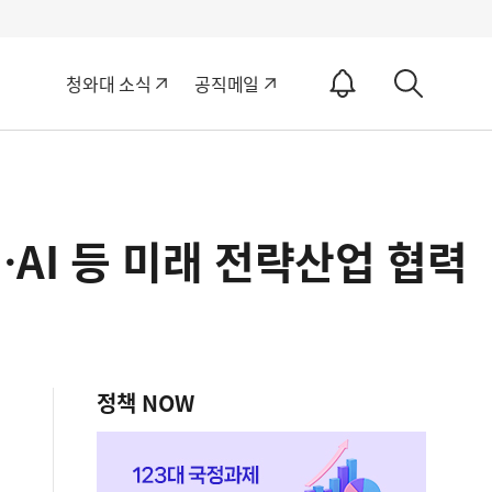
알
청와대 소식
공직메일
림
상
ON
세
검
색
…AI 등 미래 전략산업 협력
정책 NOW