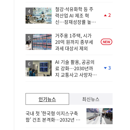
상
승
철강·석유화학 등 주
2
력산업 AI 제조 혁
단
신…잠재성장률 높인
계
다
상
승
거주용 1주택, 시가
20억 원까지 종부세
NEW
과세 대상서 제외
AI 기술 활용, 공공의
3
료 강화…2030년까
단
지 교통사고 사망자
계
30%↓
하
락
인기뉴스
최신뉴스
국내 첫 '한국형 이지스구축
함' 건조 본격화…2032년 해
군 인도