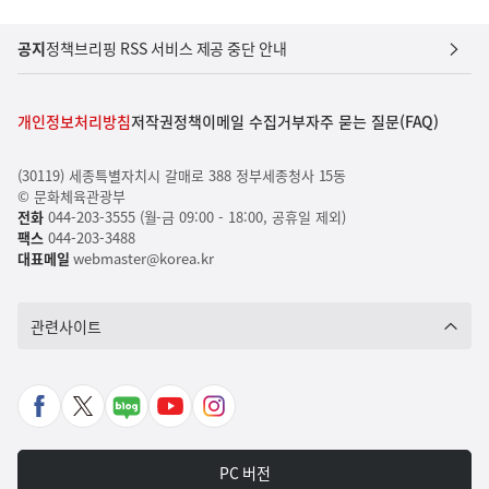
공지
정책브리핑 RSS 서비스 제공 중단 안내
개인정보처리방침
저작권정책
이메일 수집거부
자주 묻는 질문(FAQ)
(30119) 세종특별자치시 갈매로 388 정부세종청사 15동
© 문화체육관광부
전화
044-203-3555 (월-금 09:00 - 18:00, 공휴일 제외)
팩스
044-203-3488
대표메일
webmaster@korea.kr
관련사이트
페
X
네
유
인
이
바
이
튜
스
스
로
버
브
타
PC 버전
북
가
포
바
그