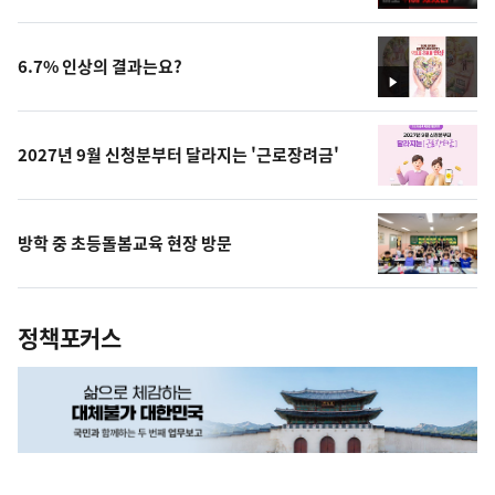
영
상
6.7% 인상의 결과는요?
영
상
2027년 9월 신청분부터 달라지는 '근로장려금'
방학 중 초등돌봄교육 현장 방문
정책포커스