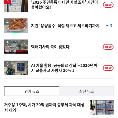
'2026 주민등록 비대면 사실조사' 기간이
NEW
돌아왔어요!
3
치킨 '용량꼼수' 직접 재보고 제보하기까지
단
계
하
락
영
택배기사의 촉이 맞았다
NEW
상
AI 기술 활용, 공공의료 강화…2030년까
NEW
지 교통사고 사망자 30%↓
인
인기 뉴스
최신 뉴스
기,
인
기
최
거주용 1주택, 시가 20억 원까지 종부세 과세 대상
뉴
서 제외
신,
스