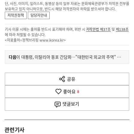
단, 사진, 이미지, 일러스트, 동영상 등의 일부 자료는 문화체육관광부가 저작권 전부를
보유하고 있지 아니하므로, 반드시 해당 저작권자의 허락을 받으셔야 합니다.
저작권정책
담당자안내
기사 이용 시에는 출처를 반드시 표기해야 하며, 위반 시
저작권법 제37조
및
제138조
에 따라 처벌될 수 있습니다.
<자료출처=정책브리핑
www.korea.kr
>
이
기
다음
이 대통령, 이탈리아 동포 간담회…"대한민국 외교의 주역" 격려
사
전
다
공유
열
음
기
좋아요
기
8
사
댓글
보기
관련기사