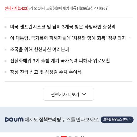
전체기사(1422)
#레오 14세 교황(4)
#이재명 대통령(866)
#청와대(867)
미국 샌프란시스코 및 남미 3개국 방문 타임라인 총정리
이 대통령, 국가폭력 피해자들에 '치유와 명예 회복' 정부 의지 전달
조국을 위해 헌신하신 여러분께
진실화해위 3기 출범 계기 국가폭력 피해자 위로오찬
장성 진급 신고 및 삼정검 수치 수여식
관련기사 더보기
히
단
배