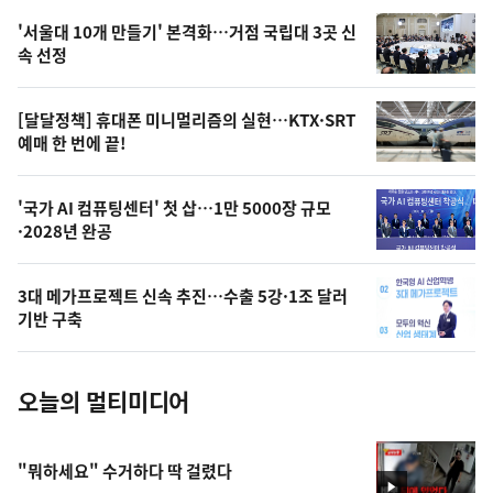
오
'서울대 10개 만들기' 본격화…거점 국립대 3곳 신
늘
속 선정
의
영
[달달정책] 휴대폰 미니멀리즘의 실현…KTX·SRT
상
예매 한 번에 끝!
,
오
'국가 AI 컴퓨팅센터' 첫 삽…1만 5000장 규모
·2028년 완공
늘
의
3대 메가프로젝트 신속 추진…수출 5강·1조 달러
사
기반 구축
진
오늘의 멀티미디어
"뭐하세요" 수거하다 딱 걸렸다