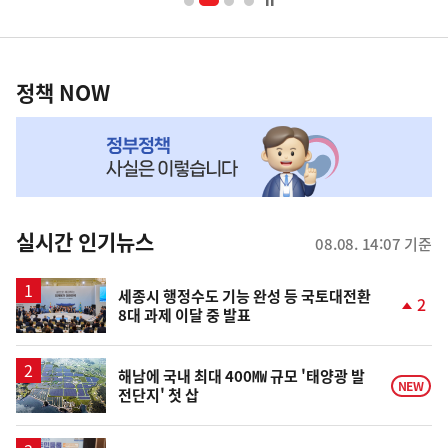
너
영
정
역
책
정책 NOW
NOW,
MY
맞
춤
뉴
실시간 인기뉴스
08.08. 14:07 기준
스
세종시 행정수도 기능 완성 등 국토대전환
2
8대 과제 이달 중 발표
단
계
상
승
해남에 국내 최대 400㎿ 규모 '태양광 발
NEW
전단지' 첫 삽