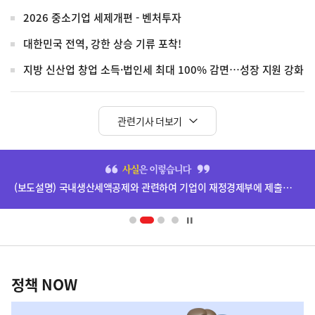
2026 중소기업 세제개편 - 벤처투자
대한민국 전역, 강한 상승 기류 포착!
지방 신산업 창업 소득·법인세 최대 100% 감면…성장 지원 강화
관련기사 더보기
히
단
(보도설명) 국내생산세액공제와 관련하여 기업이 재정경제부에 제출한 자료는 비공개됩니다.
배
너
영
정
역
책
정책 NOW
NOW,