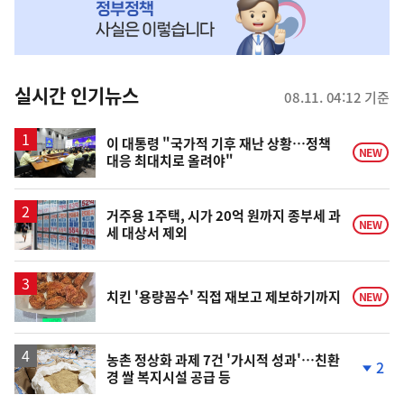
MY
맞
춤
뉴
실시간 인기뉴스
08.11. 04:12 기준
스
이 대통령 "국가적 기후 재난 상황…정책
NEW
대응 최대치로 올려야"
거주용 1주택, 시가 20억 원까지 종부세 과
NEW
세 대상서 제외
치킨 '용량꼼수' 직접 재보고 제보하기까지
NEW
농촌 정상화 과제 7건 '가시적 성과'…친환
2
경 쌀 복지시설 공급 등
단
계