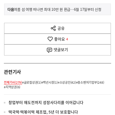
이
기
다음
여름 섬 여행 떠나면 최대 10만 원 환급…6월 17일부터 신청
사
전
다
공유
열
음
기
좋아요
기
4
사
댓글
보기
관련기사
전체기사(279)
#글로컬상권(1)
#백년시장(1)
#소상공인(42)
#중소벤처기업부(248)
#지역상권(6)
창업부터 재도전까지 성장사다리를 이어갑니다
떡국떡·떡볶이떡 제조업, 5년 더 보호합니다