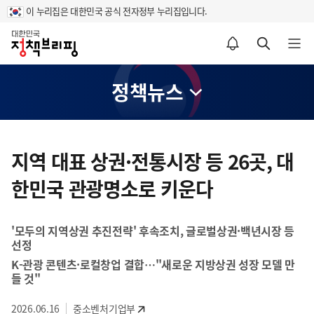
이 누리집은 대한민국 공식 전자정부 누리집입니다.
홈
알림설정 바로가기
검색 바로가기
메뉴 열기
정책뉴스
콘
텐
지역 대표 상권·전통시장 등 26곳, 대
츠
한민국 관광명소로 키운다
영
역
'모두의 지역상권 추진전략' 후속조치, 글로벌상권·백년시장 등
선정
K-관광 콘텐츠·로컬창업 결합…"새로운 지방상권 성장 모델 만
들 것"
2026.06.16
중소벤처기업부