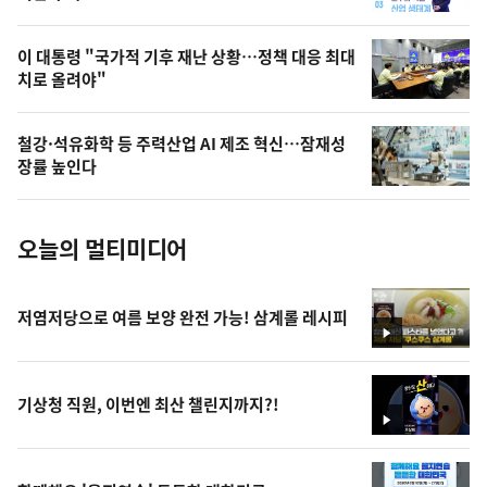
,
오
이 대통령 "국가적 기후 재난 상황…정책 대응 최대
치로 올려야"
늘
의
철강·석유화학 등 주력산업 AI 제조 혁신…잠재성
사
장률 높인다
진
오늘의 멀티미디어
저염저당으로 여름 보양 완전 가능! 삼계롤 레시피
영
상
기상청 직원, 이번엔 최산 챌린지까지?!
영
상