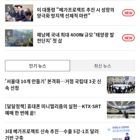
하
락
이 대통령 "메가프로젝트 추진 시 성장의
NEW
양극화 방지책 선제적 마련"
해남에 국내 최대 400㎿ 규모 '태양광 발
NEW
전단지' 첫 삽
인
인기 뉴스
최신 뉴스
기,
인
기
최
'서울대 10개 만들기' 본격화…거점 국립대 3곳 신
뉴
속 선정
신,
스
오
[달달정책] 휴대폰 미니멀리즘의 실현…KTX·SRT
늘
예매 한 번에 끝!
의
영
3대 메가프로젝트 신속 추진…수출 5강·1조 달러
상
기반 구축