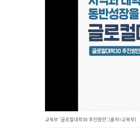
교육부 ‘글로컬대학30 추진방안’.(출처=교육부)