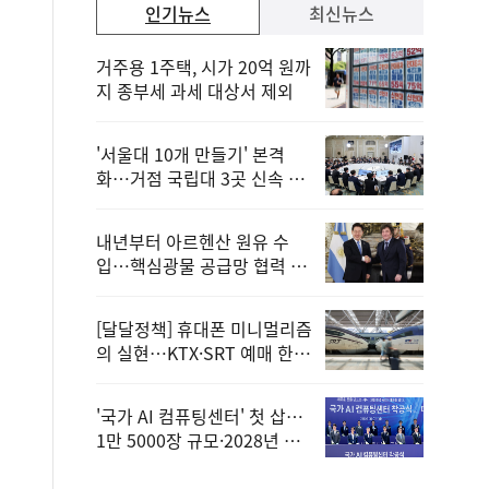
인기뉴스
최신뉴스
거주용 1주택, 시가 20억 원까
지 종부세 과세 대상서 제외
'서울대 10개 만들기' 본격
화…거점 국립대 3곳 신속 선
정
내년부터 아르헨산 원유 수
입…핵심광물 공급망 협력 체
계 마련
[달달정책] 휴대폰 미니멀리즘
의 실현…KTX·SRT 예매 한
번에 끝!
'국가 AI 컴퓨팅센터' 첫 삽…
1만 5000장 규모·2028년 완
공