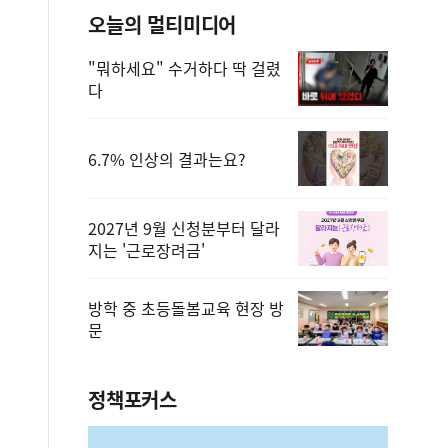
오늘의 멀티미디어
"뭐하세요" 수거하다 딱 걸렸
다
6.7% 인상의 결과는요?
2027년 9월 신청분부터 달라
지는 '근로장려금'
방학 중 초등돌봄교육 현장 방
문
정책포커스