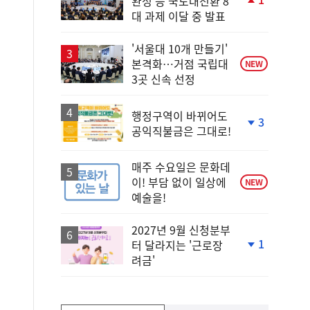
완성 등 국토대전환 8
단
대 과제 이달 중 발표
계
상
승
'서울대 10개 만들기'
본격화…거점 국립대
NEW
3곳 신속 선정
행정구역이 바뀌어도
3
공익직불금은 그대로!
단
계
하
매주 수요일은 문화데
락
이! 부담 없이 일상에
NEW
예술을!
2027년 9월 신청분부
1
터 달라지는 '근로장
단
려금'
계
하
락