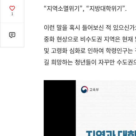
열
“지역소멸위기”, “지방대학위기”.
기
공
1
감
수
이런 말을 혹시 들어보신 적 있으신가요
댓
중화 현상으로 비수도권 지역은 현재 
글
및 고령화 심화로 인하여 학령인구는 
수
(클
길 희망하는 청년들이 자꾸만 수도권
릭
시
댓
글
로
이
동)