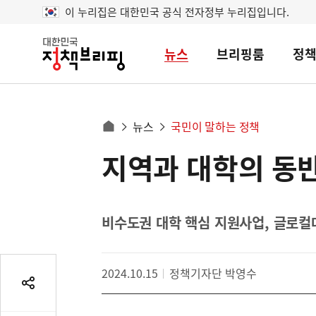
이 누리집은 대한민국 공식 전자정부 누리집입니다.
뉴스
브리핑룸
정
대
한
민
국
정
사
뉴스
국민이 말하는 정책
책
홈
브
이
으
지역과 대학의 동
콘
리
트
로
핑
텐
이
츠
동
영
비수도권 대학 핵심 지원사업, 글로컬
경
역
로
2024.10.15
정책기자단 박영수
공
유