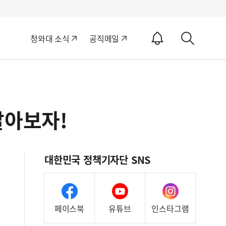
알
청와대 소식
공직메일
림
상
ON
세
검
색
알아보자!
대한민국 정책기자단 SNS
페이스북
유튜브
인스타그램