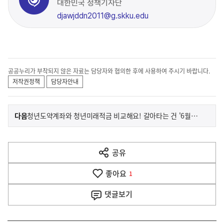
대한민국 정책기자단
djawjddn2011@g.skku.edu
공공누리가 부착되지 않은 자료는 담당자와 협의한 후에 사용하여 주시기 바랍니다.
저작권정책
담당자안내
이
기
다음
청년도약계좌와 청년미래적금 비교해요! 갈아타는 건 '6월만' 허용
사
전
다
공유
열
음
기
좋아요
기
1
사
댓글
보기