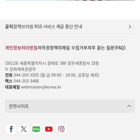
공지
정책브리핑 RSS 서비스 제공 중단 안내
개인정보처리방침
저작권정책
이메일 수집거부
자주 묻는 질문(FAQ)
(30119) 세종특별자치시 갈매로 388 정부세종청사 15동
© 문화체육관광부
전화
044-203-3555 (월-금 09:00 - 18:00, 공휴일 제외)
팩스
044-203-3488
대표메일
webmaster@korea.kr
관련사이트
페
X
네
유
인
이
바
이
튜
스