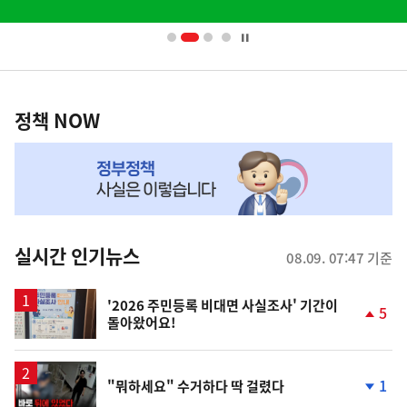
배
너
영
정
역
책
정책 NOW
NOW,
MY
맞
춤
뉴
실시간 인기뉴스
08.09. 07:47 기준
스
'2026 주민등록 비대면 사실조사' 기간이
5
돌아왔어요!
단
계
상
승
영
1
"뭐하세요" 수거하다 딱 걸렸다
상
단