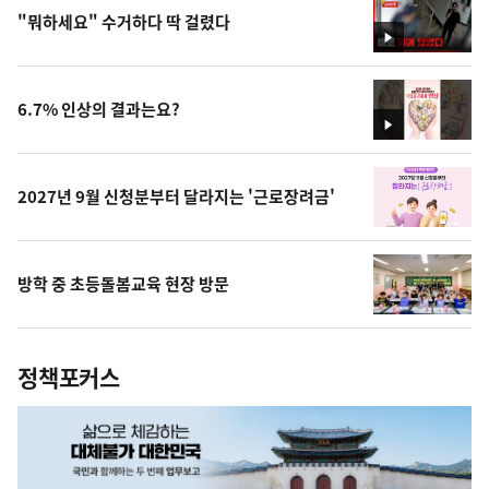
"뭐하세요" 수거하다 딱 걸렸다
영
상
6.7% 인상의 결과는요?
영
상
2027년 9월 신청분부터 달라지는 '근로장려금'
방학 중 초등돌봄교육 현장 방문
정책포커스