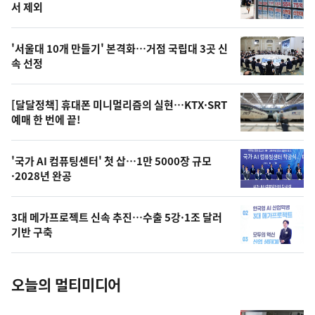
뉴
서 제외
신,
스
오
'서울대 10개 만들기' 본격화…거점 국립대 3곳 신
늘
속 선정
의
영
[달달정책] 휴대폰 미니멀리즘의 실현…KTX·SRT
상
예매 한 번에 끝!
,
오
'국가 AI 컴퓨팅센터' 첫 삽…1만 5000장 규모
·2028년 완공
늘
의
3대 메가프로젝트 신속 추진…수출 5강·1조 달러
사
기반 구축
진
오늘의 멀티미디어