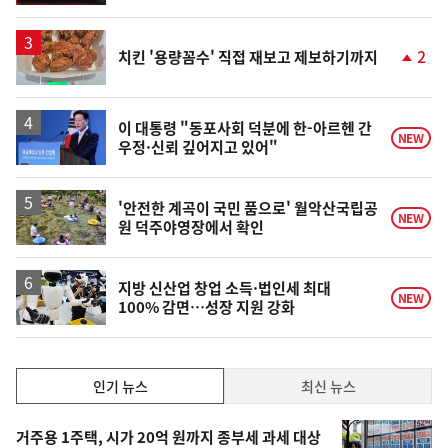
계
하
락
2
치킨 '용량꼼수' 직접 재보고 제보하기까지
단
계
상
승
이 대통령 "동포사회 덕분에 한-아르헨 간
NEW
우정·신뢰 깊어지고 있어"
'안전한 계곡이 국민 품으로' 월악산국립공
NEW
원 덕주야영장에서 확인
지방 신산업 창업 소득·법인세 최대
NEW
100% 감면…성장 지원 강화
인
인기 뉴스
최신 뉴스
기,
인
기
최
거주용 1주택, 시가 20억 원까지 종부세 과세 대상