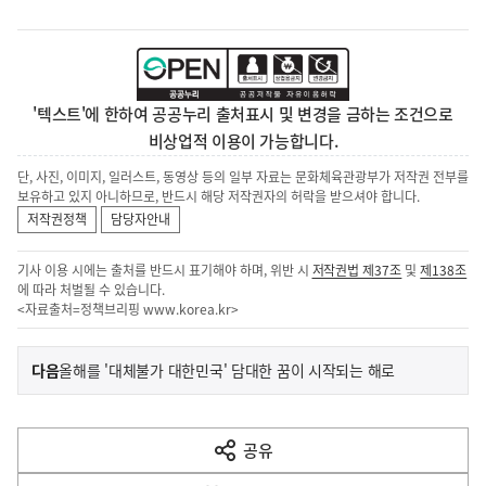
'텍스트'에 한하여 공공누리 출처표시 및 변경을 금하는 조건으로
비상업적 이용이 가능합니다.
단, 사진, 이미지, 일러스트, 동영상 등의 일부 자료는 문화체육관광부가 저작권 전부를
보유하고 있지 아니하므로, 반드시 해당 저작권자의 허락을 받으셔야 합니다.
저작권정책
담당자안내
기사 이용 시에는 출처를 반드시 표기해야 하며, 위반 시
저작권법 제37조
및
제138조
에 따라 처벌될 수 있습니다.
<자료출처=정책브리핑
www.korea.kr
>
이
기
다음
올해를 '대체불가 대한민국' 담대한 꿈이 시작되는 해로
사
전
다
공유
열
음
기