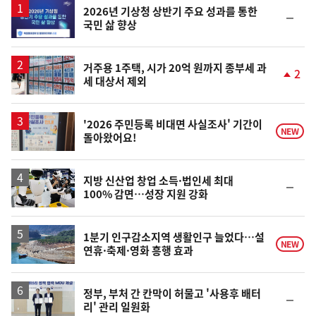
2026년 기상청 상반기 주요 성과를 통한
순
국민 삶 향상
위
동
일
거주용 1주택, 시가 20억 원까지 종부세 과
2
세 대상서 제외
단
계
상
승
'2026 주민등록 비대면 사실조사' 기간이
NEW
돌아왔어요!
지방 신산업 창업 소득·법인세 최대
순
100% 감면…성장 지원 강화
위
동
일
1분기 인구감소지역 생활인구 늘었다…설
NEW
연휴·축제·영화 흥행 효과
정부, 부처 간 칸막이 허물고 '사용후 배터
순
리' 관리 일원화
위