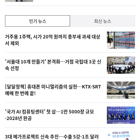
동
일
인
인기 뉴스
최신 뉴스
기,
인
기
최
거주용 1주택, 시가 20억 원까지 종부세 과세 대상
뉴
서 제외
신,
스
오
'서울대 10개 만들기' 본격화…거점 국립대 3곳 신
늘
속 선정
의
영
[달달정책] 휴대폰 미니멀리즘의 실현…KTX·SRT
상
예매 한 번에 끝!
,
오
'국가 AI 컴퓨팅센터' 첫 삽…1만 5000장 규모
·2028년 완공
늘
의
3대 메가프로젝트 신속 추진…수출 5강·1조 달러