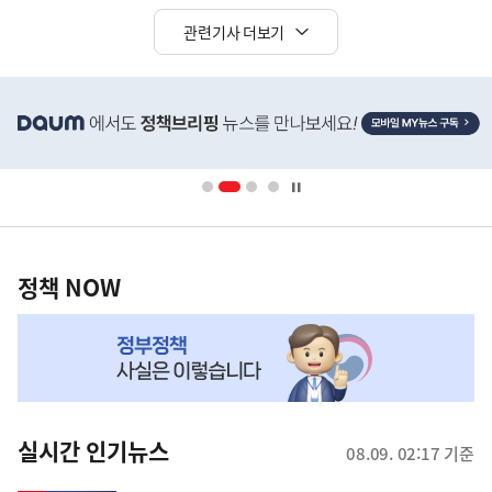
관련기사 더보기
히
단
배
너
영
정
역
책
정책 NOW
NOW,
MY
맞
춤
뉴
실시간 인기뉴스
08.09. 02:17 기준
스