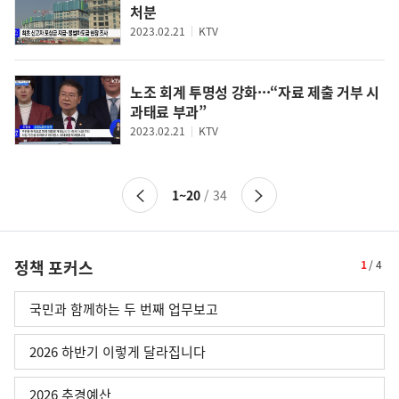
처분
2023.02.21
KTV
노조 회계 투명성 강화···“자료 제출 거부 시
과태료 부과”
2023.02.21
KTV
이
다
1~20
/ 34
전
음
페
페
이
이
정책 포커스
1
/
4
지
지
로
로
이
이
국민과 함께하는 두 번째 업무보고
동
동
2026 하반기 이렇게 달라집니다
2026 추경예산