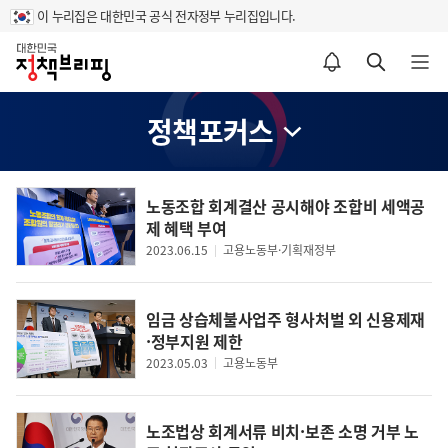
이 누리집은 대한민국 공식 전자정부 누리집입니다.
홈
알림설정 바로가기
검색 바로가기
메뉴 열기
정책포커스
노동조합 회계결산 공시해야 조합비 세액공
용노동부
식품의
제 혜택 부여
더보기
고
용
2023.06.15
고용노동부·기획재정부
노
건설근로자공제회, 현장성 강화를 위한 건설기능인 양성 사업 시작!
[보도참
동
부
노사발전재단, 우즈베키스탄 고용빈곤퇴치부 대표단 초청 공동세미나 개최
임금 상습체불사업주 형사처벌 외 신용제재
뉴
스
·정부지원 제한
홀작업 안전가이드"로 질식·추락사고 예방
식약처,
2023.05.03
고용노동부
노조법상 회계서류 비치·보존 소명 거부 노