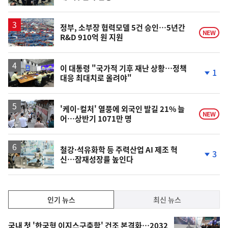
단
계
하
락
정부, 소부장 협력모델 5건 승인…5년간
NEW
R&D 910억 원 지원
이 대통령 "국가적 기후 재난 상황…정책
1
대응 최대치로 올려야"
단
계
하
락
'케이-컬처' 열풍에 외국인 발길 21% 늘
NEW
어…상반기 1071만 명
철강·석유화학 등 주력산업 AI 제조 혁
3
신…잠재성장률 높인다
단
계
하
락
인
인기 뉴스
최신 뉴스
기,
인
기
국내 첫 '한국형 이지스구축함' 건조 본격화…2032