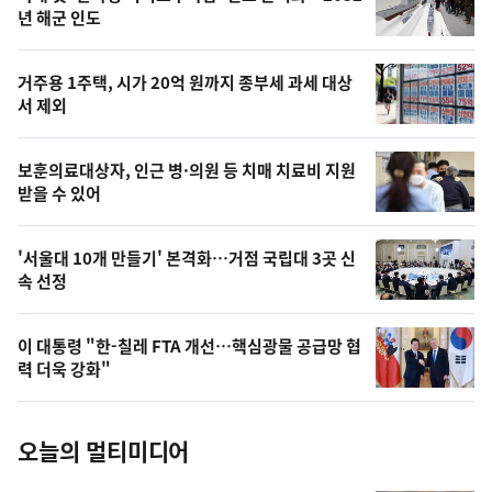
최
뉴
년 해군 인도
신,
스
오
거주용 1주택, 시가 20억 원까지 종부세 과세 대상
늘
서 제외
의
영
보훈의료대상자, 인근 병·의원 등 치매 치료비 지원
상
받을 수 있어
,
오
'서울대 10개 만들기' 본격화…거점 국립대 3곳 신
속 선정
늘
의
이 대통령 "한-칠레 FTA 개선…핵심광물 공급망 협
사
력 더욱 강화"
진
오늘의 멀티미디어