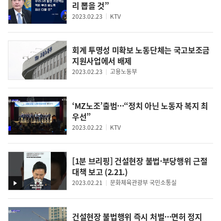
리 뽑을 것”
2023.02.23
KTV
회계 투명성 미확보 노동단체는 국고보조금
지원사업에서 배제
2023.02.23
고용노동부
‘MZ노조’출범···“정치 아닌 노동자 복지 최
우선”
2023.02.22
KTV
[1분 브리핑] 건설현장 불법·부당행위 근절
대책 보고 (2.21.)
2023.02.21
문화체육관광부 국민소통실
영
상
건설현장 불법행위 즉시 처벌···면허 정지