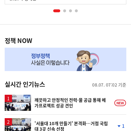
정
책
정책 NOW
NOW,
MY
맞
춤
뉴
실시간 인기뉴스
08.07. 07:02 기준
스
깨끗하고 안정적인 전력·물 공급 통해 메
NEW
가프로젝트 성공 견인
'서울대 10개 만들기' 본격화…거점 국립
1
대 3곳 신속 선정