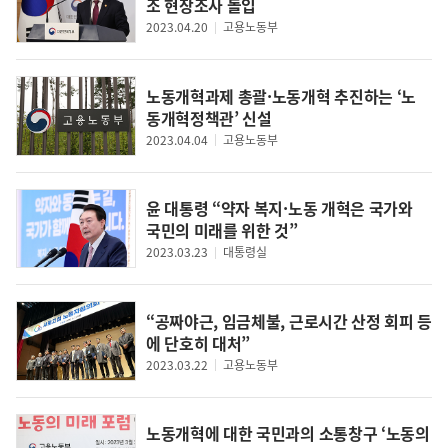
조 현장조사 돌입
2023.04.20
고용노동부
영
상
27년 최저임금 시급 10,700
모두가 희망하는 일터를 만들
화장품 
노동개혁과제 총괄·노동개혁 추진하는 ‘노
어 나가겠습니다
요한 정
동개혁정책관’ 신설
요!
2023.04.04
고용노동부
윤 대통령 “약자 복지·노동 개혁은 국가와
국민의 미래를 위한 것”
2023.03.23
대통령실
“공짜야근, 임금체불, 근로시간 산정 회피 등
에 단호히 대처”
2023.03.22
고용노동부
노동개혁에 대한 국민과의 소통창구 ‘노동의