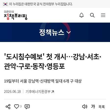
이 누리집은 대한민국 공식 전자정부 누리집입니다.
홈
알림설정 바로가기
검색 바로가기
메뉴 열기
정책뉴스
콘
텐
'도시침수예보' 첫 개시…강남·서초·
츠
관악·구로·동작·영등포
영
역
19일부터 서울 강남역·신대방역 일대 6개 구 대상
2026.06.18
기후에너지환경부
3
목록