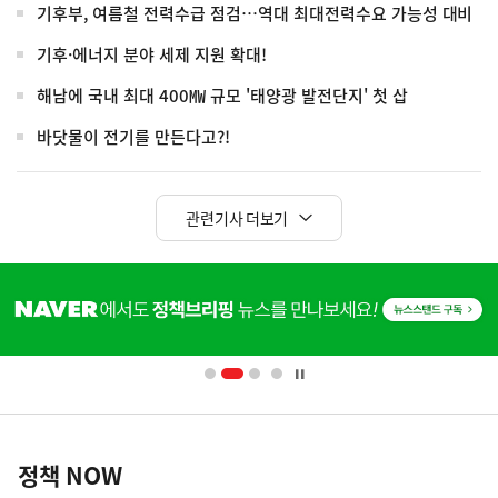
기후부, 여름철 전력수급 점검…역대 최대전력수요 가능성 대비
기후·에너지 분야 세제 지원 확대!
해남에 국내 최대 400㎿ 규모 '태양광 발전단지' 첫 삽
바닷물이 전기를 만든다고?!
관련기사 더보기
히
단
배
너
영
정
역
책
정책 NOW