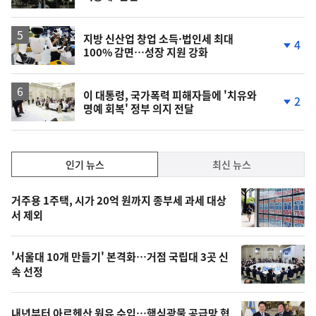
단
계
하
락
지방 신산업 창업 소득·법인세 최대
4
100% 감면…성장 지원 강화
단
계
하
락
이 대통령, 국가폭력 피해자들에 '치유와
2
명예 회복' 정부 의지 전달
단
계
하
락
인
인기 뉴스
최신 뉴스
기,
인
기
최
거주용 1주택, 시가 20억 원까지 종부세 과세 대상
뉴
서 제외
신,
스
오
'서울대 10개 만들기' 본격화…거점 국립대 3곳 신
늘
속 선정
의
영
내년부터 아르헨산 원유 수입…핵심광물 공급망 협