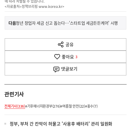
에 따라 처벌될 수 있습니다.
<자료출처=정책브리핑
www.korea.kr
>
이
기
다음
청년 창업자 세금 신고 돕는다…'스타트업 세금든든케어' 시행
사
전
다
공유
열
음
기
좋아요
기
3
사
댓글
보기
관련기사
전체기사(336)
#기후에너지환경부(276)
#여름철 안전(22)
#홍수(7)
정부, 부처 간 칸막이 허물고 '사용후 배터리' 관리 일원화