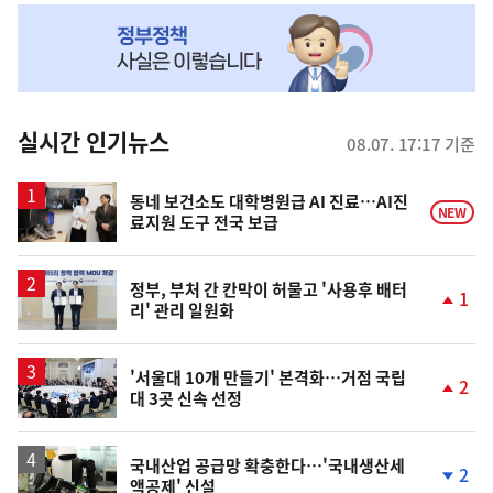
NOW,
MY
맞
춤
뉴
실시간 인기뉴스
08.07. 17:17 기준
스
동네 보건소도 대학병원급 AI 진료…AI진
NEW
료지원 도구 전국 보급
정부, 부처 간 칸막이 허물고 '사용후 배터
1
리' 관리 일원화
단
계
상
승
'서울대 10개 만들기' 본격화…거점 국립
2
대 3곳 신속 선정
단
계
상
승
국내산업 공급망 확충한다…'국내생산세
2
액공제' 신설