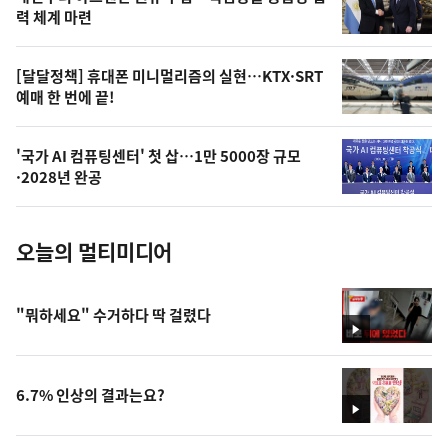
상
력 체계 마련
,
오
[달달정책] 휴대폰 미니멀리즘의 실현…KTX·SRT
예매 한 번에 끝!
늘
의
'국가 AI 컴퓨팅센터' 첫 삽…1만 5000장 규모
사
·2028년 완공
진
오늘의 멀티미디어
"뭐하세요" 수거하다 딱 걸렸다
영
상
6.7% 인상의 결과는요?
영
상