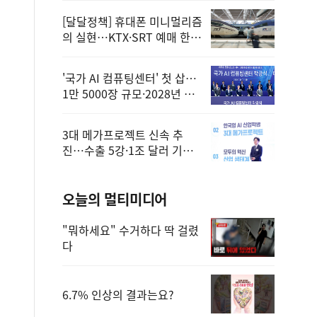
[달달정책] 휴대폰 미니멀리즘
의 실현…KTX·SRT 예매 한
번에 끝!
'국가 AI 컴퓨팅센터' 첫 삽…
1만 5000장 규모·2028년 완
공
3대 메가프로젝트 신속 추
진…수출 5강·1조 달러 기반
구축
오늘의 멀티미디어
"뭐하세요" 수거하다 딱 걸렸
다
6.7% 인상의 결과는요?