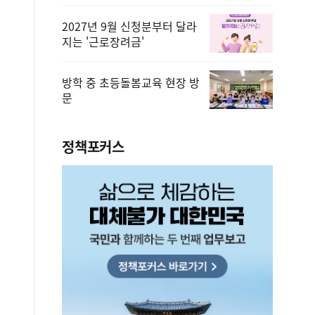
2027년 9월 신청분부터 달라
지는 '근로장려금'
방학 중 초등돌봄교육 현장 방
문
정책포커스