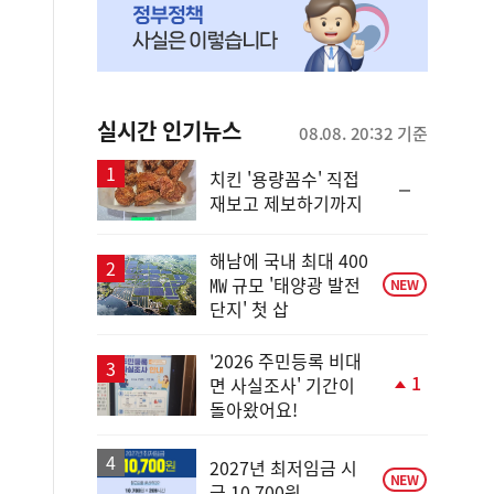
실시간 인기뉴스
08.08. 20:32 기준
치킨 '용량꼼수' 직접
순
재보고 제보하기까지
위
동
일
해남에 국내 최대 400
㎿ 규모 '태양광 발전
NEW
단지' 첫 삽
'2026 주민등록 비대
1
면 사실조사' 기간이
단
돌아왔어요!
계
상
승
2027년 최저임금 시
NEW
급 10,700원