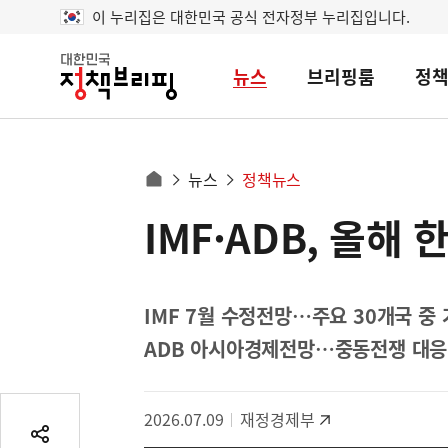
이 누리집은 대한민국 공식 전자정부 누리집입니다.
뉴스
브리핑룸
정
대
한
민
국
정
사
뉴스
정책뉴스
책
홈
브
이
으
IMF·ADB, 올해
콘
리
트
로
핑
텐
이
츠
동
영
IMF 7월 수정전망…주요 30개국 중 
경
역
ADB 아시아경제전망…중동전쟁 대응
로
2026.07.09
재정경제부
공