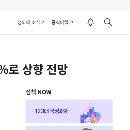
알
청와대 소식
공직메일
림
상
ON
세
검
색
6%로 상향 전망
정책 NOW