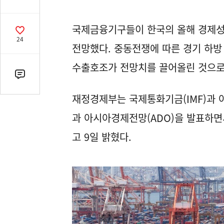
유
열
국제금융기구들이 한국의 올해 경제성장률
기
공
24
감
전망했다. 중동전쟁에 따른 경기 하방
수
수출호조가 전망치를 끌어올린 것으로
댓
글
재정경제부는 국제통화기금(IMF)과 
수
(클
과 아시아경제전망(ADO)을 발표하
릭
고 9일 밝혔다.
시
댓
글
로
이
동)