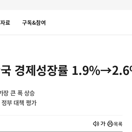
책자료
구독&참여
 한국 경제성장률 1.9%→2.
가장 큰 폭 상승
 정부 대책 평가
열기
열기
목록