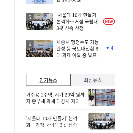
'서울대 10개 만들기'
본격화…거점 국립대
NEW
3곳 신속 선정
세종시 행정수도 기능
4
완성 등 국토대전환 8
단
대 과제 이달 중 발표
계
하
락
인기뉴스
최신뉴스
거주용 1주택, 시가 20억 원까
지 종부세 과세 대상서 제외
'서울대 10개 만들기' 본격
화…거점 국립대 3곳 신속 선
정