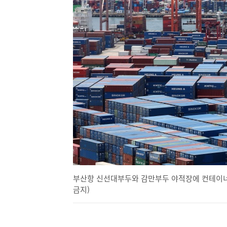
부산항 신선대부두와 감만부두 야적장에 컨테이너가 가
금지)